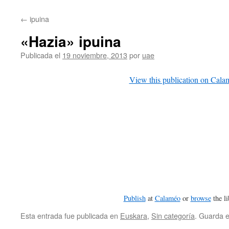
contenido
←
ipuina
«Hazia» ipuina
Publicada el
19 noviembre, 2013
por
uae
View this publication on Cala
Publish
at
Calaméo
or
browse
the li
Esta entrada fue publicada en
Euskara
,
Sin categoría
. Guarda 