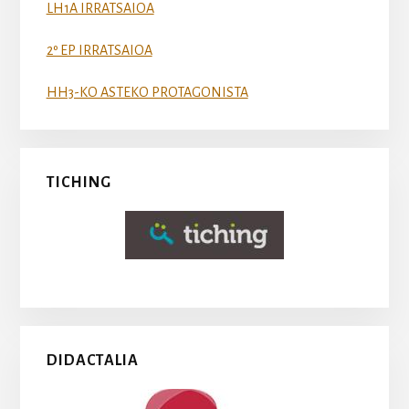
LH1A IRRATSAIOA
2º EP IRRATSAIOA
HH3-KO ASTEKO PROTAGONISTA
TICHING
DIDACTALIA