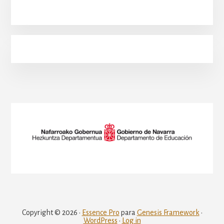
Copyright © 2026 ·
Essence Pro
para
Genesis Framework
·
WordPress
·
Log in