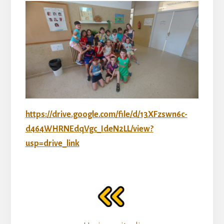
https://drive.google.com/file/d/13XFzswn6c-
d464WHRNEdqVgc_IdeN2LL/view?
usp=drive_link