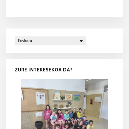
Primary
Euskara
Sidebar
ZURE INTERESEKOA DA?