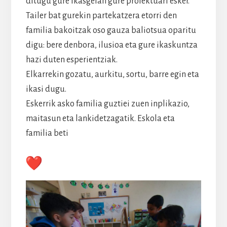
ditugu gure ikasgelan gure proiektuari esker.
Tailer bat gurekin partekatzera etorri den
familia bakoitzak oso gauza baliotsua oparitu
digu: bere denbora, ilusioa eta gure ikaskuntza
hazi duten esperientziak.
Elkarrekin gozatu, aurkitu, sortu, barre egin eta
ikasi dugu.
Eskerrik asko familia guztiei zuen inplikazio,
maitasun eta lankidetzagatik. Eskola eta
familia beti