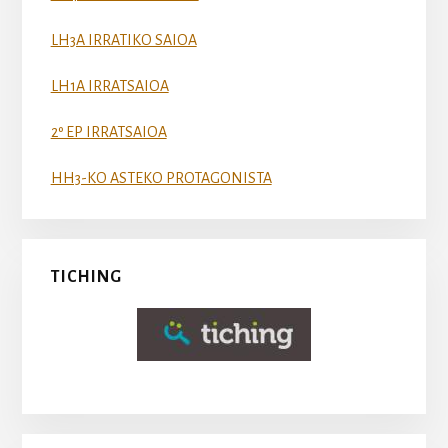
LH3A IRRATIKO SAIOA
LH1A IRRATSAIOA
2º EP IRRATSAIOA
HH3-KO ASTEKO PROTAGONISTA
TICHING