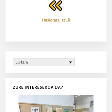
Hasierara itzuli
Primary
Euskara
Sidebar
ZURE INTERESEKOA DA?