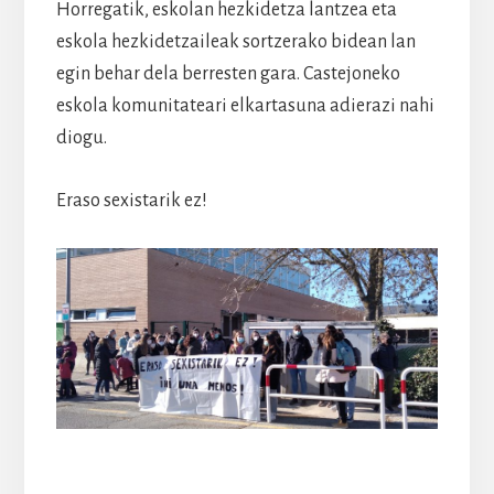
Horregatik, eskolan hezkidetza lantzea eta
eskola hezkidetzaileak sortzerako bidean lan
egin behar dela berresten gara. Castejoneko
eskola komunitateari elkartasuna adierazi nahi
diogu.
Eraso sexistarik ez!